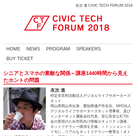
友次 進 CIVIC TECH FORUM 2018
HOME
NEWS
PROGRAM
SPEAKERS
BUY TICKET
シニアとスマホの素敵な関係～講座1440時間から見え
たホントの問題
友次 進
特定非営利活動法人デジタルライフサポーターズ
ネット
岡山県岡山市出身、愛知県瀬戸市在住。NPO法人
デジタルライフサポーターズネット理事長、及び
インターネット通販会社代表。安心安全なICT社
会の実現のため市民向け情報セキュリティ講座、
ネットリテラシー講演を主催。＜ミッション＞コ
ドモに…リアルなネットリテラシー教育を！オト