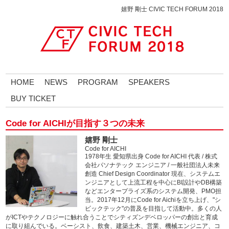
嬉野 剛士 CIVIC TECH FORUM 2018
HOME
NEWS
PROGRAM
SPEAKERS
BUY TICKET
Code for AICHIが目指す３つの未来
嬉野 剛士
Code for AICHI
1978年生 愛知県出身 Code for AICHI 代表 / 株式
会社パソナテック エンジニア / 一般社団法人未来
創造 Chief Design Coordinator 現在、システムエ
ンジニアとして上流工程を中心にBI設計やDB構築
などエンタープライズ系のシステム開発、PMO担
当。2017年12月にCode for Aichiを立ち上げ、"シ
ビックテック"の普及を目指して活動中。多くの人
がICTやテクノロジーに触れ合うことでシティズンデベロッパーの創出と育成
に取り組んでいる。ベーシスト、飲食、建築土木、営業、機械エンジニア、コ