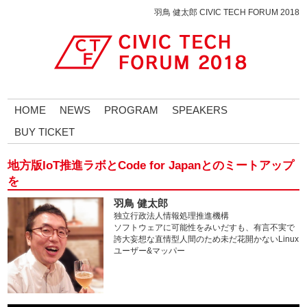
羽鳥 健太郎 CIVIC TECH FORUM 2018
HOME
NEWS
PROGRAM
SPEAKERS
BUY TICKET
地方版IoT推進ラボとCode for Japanとのミートアップ
を
羽鳥 健太郎
独立行政法人情報処理推進機構
ソフトウェアに可能性をみいだすも、有言不実で
誇大妄想な直情型人間のため未だ花開かないLinux
ユーザー&マッパー